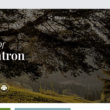
Share
Of
ntron
6