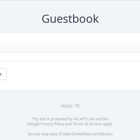
Guestbook
e
Visits: 70
This site is protected by reCAPTCHA and the
Google
Privacy Policy
and
Terms of Service
apply.
Service map data ©
OpenStreetMap
contributors