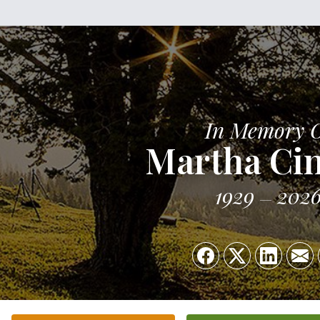
In Memory 
Martha Ci
1929
202